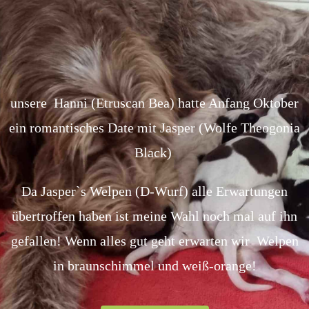
unsere Hanni (Etruscan Bea) hatte Anfang Oktober
ein romantisches Date mit Jasper (Wolfe Theogonia
Black)
Da Jasper`s Welpen (D-Wurf) alle Erwartungen
übertroffen haben ist meine Wahl noch mal auf ihn
gefallen! Wenn alles gut geht erwarten wir Welpen
in braunschimmel und weiß-orange!