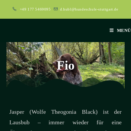
+49 177 5469095
d.hubl@hundeschule-stuttgart.de
MENÜ
Fio
Jasper (Wolfe Theogonia Black) ist der
Lausbub – immer wieder für eine